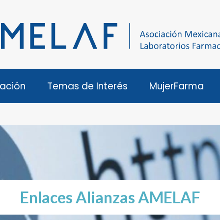
ación
Temas de Interés
MujerFarma
Enlaces Alianzas AMELAF