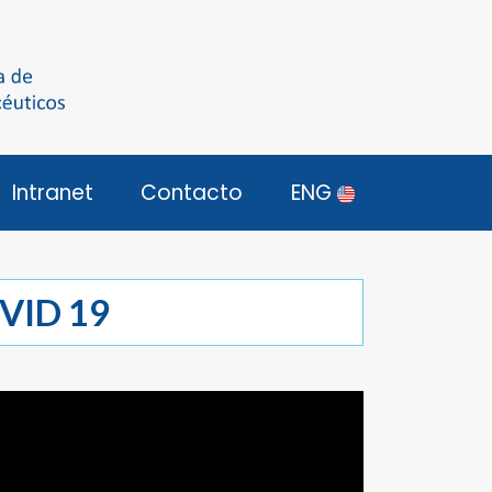
Intranet
Contacto
ENG
OVID 19