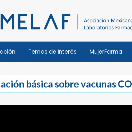
ación
Temas de Interés
MujerFarma
ación básica sobre vacunas C